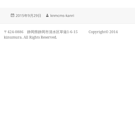
投
作
2015年9月29日
knmcms-kanri
稿
成
日:
者
〒424-0886 静岡県静岡市清水区草薙1-6-15 Copyright© 2014
kinumura. All Rights Reserved.